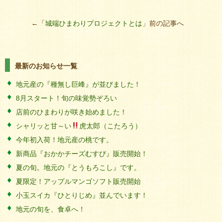
←「
城端ひまわりプロジェクトとは
」前の記事へ
最新のお知らせ一覧
地元産の『種無し巨峰』が並びました！
8月スタート！旬の味覚勢ぞろい
店前のひまわりが咲き始めました！
シャリッと甘～い
虎太郎（こたろう）
今年初入荷！地元産の桃です。
新商品『おかかチーズむすび』販売開始！
夏の旬。地元の『とうもろこし』です。
夏限定！アップルマンゴソフト販売開始
小玉スイカ『ひとりじめ』並んでいます！
地元の旬を、食卓へ！