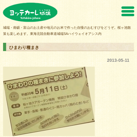
ヨッテカーレ城端
城端・南砺・富山のお土産や地元のお米で作った自慢のおむすびをどうぞ。桜ヶ池散
策も楽しめます。東海北陸自動車道城端SAハイウェイオアシス内
ひまわり種まき
2013-05-11