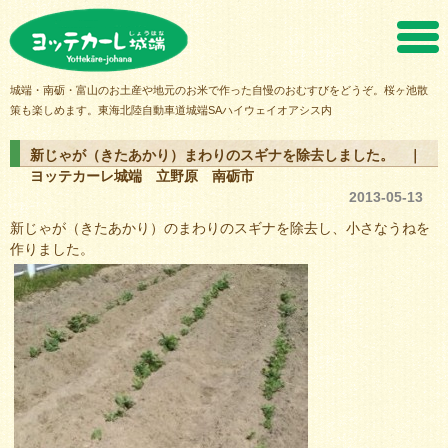
ヨッテカーレ城端
城端・南砺・富山のお土産や地元のお米で作った自慢のおむすびをどうぞ。桜ヶ池散
策も楽しめます。東海北陸自動車道城端SAハイウェイオアシス内
新じゃが（きたあかり）まわりのスギナを除去しました。 ｜
ヨッテカーレ城端 立野原 南砺市
2013-05-13
新じゃが（きたあかり）のまわりのスギナを除去し、小さなうねを
作りました。