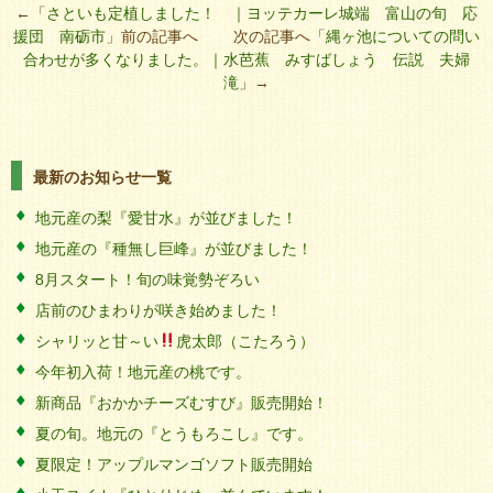
←「
さといも定植しました！ ｜ヨッテカーレ城端 富山の旬 応
援団 南砺市
」前の記事へ 次の記事へ「
縄ヶ池についての問い
合わせが多くなりました。｜水芭蕉 みすばしょう 伝説 夫婦
滝
」→
最新のお知らせ一覧
地元産の梨『愛甘水』が並びました！
地元産の『種無し巨峰』が並びました！
8月スタート！旬の味覚勢ぞろい
店前のひまわりが咲き始めました！
シャリッと甘～い
虎太郎（こたろう）
今年初入荷！地元産の桃です。
新商品『おかかチーズむすび』販売開始！
夏の旬。地元の『とうもろこし』です。
夏限定！アップルマンゴソフト販売開始