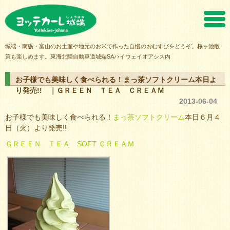
ヨッテカーレ城端
城端・南砺・富山のお土産や地元のお米で作った自慢のおむすびをどうぞ。桜ヶ池散
策も楽しめます。東海北陸自動車道城端SAハイウェイオアシス内
お子様でも美味しく食べられる！まっ茶ソフトクリーム本日よ
り発売!! ｜ＧＲＥＥＮ ＴＥＡ ＣＲＥＡＭ
2013-06-04
お子様でも美味しく食べられる！
まっ茶ソフトクリーム
本日６月４
日（火）より発売!!
ＧＲＥＥＮ ＴＥＡ SOFT ＣＲＥＡＭ