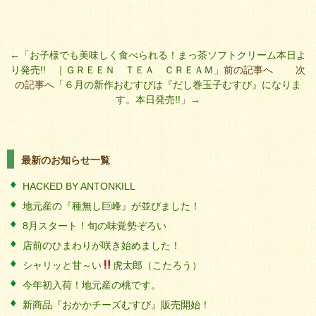
←「
お子様でも美味しく食べられる！まっ茶ソフトクリーム本日よ
り発売!! ｜ＧＲＥＥＮ ＴＥＡ ＣＲＥＡＭ
」前の記事へ 次
の記事へ「
６月の新作おむすびは『だし巻玉子むすび』になりま
す。本日発売!!
」→
最新のお知らせ一覧
HACKED BY ANTONKILL
地元産の『種無し巨峰』が並びました！
8月スタート！旬の味覚勢ぞろい
店前のひまわりが咲き始めました！
シャリッと甘～い
虎太郎（こたろう）
今年初入荷！地元産の桃です。
新商品『おかかチーズむすび』販売開始！