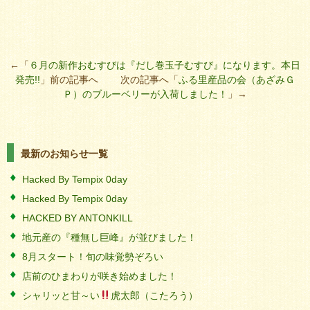
←「
６月の新作おむすびは『だし巻玉子むすび』になります。本日
発売!!
」前の記事へ 次の記事へ「
ふる里産品の会（あざみＧ
Ｐ）のブルーベリーが入荷しました！
」→
最新のお知らせ一覧
Hacked By Tempix 0day
Hacked By Tempix 0day
HACKED BY ANTONKILL
地元産の『種無し巨峰』が並びました！
8月スタート！旬の味覚勢ぞろい
店前のひまわりが咲き始めました！
シャリッと甘～い
虎太郎（こたろう）