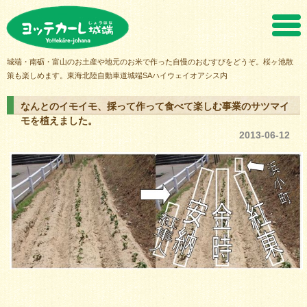
ヨッテカーレ城端
城端・南砺・富山のお土産や地元のお米で作った自慢のおむすびをどうぞ。桜ヶ池散
策も楽しめます。東海北陸自動車道城端SAハイウェイオアシス内
なんとのイモイモ、採って作って食べて楽しむ事業のサツマイ
モを植えました。
2013-06-12