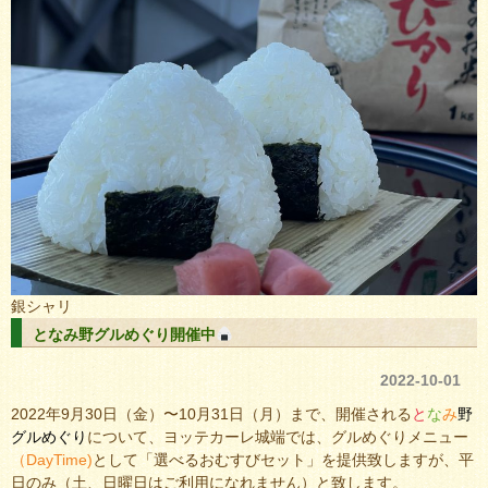
銀シャリ
となみ野グルめぐり開催中
2022-10-01
2022年9月30日（金）〜10月31日（月）まで、開催される
と
な
み
野
グ
ル
め
ぐ
り
について、ヨッテカーレ城端では、グルめぐりメニュー
（DayTime)
として「選べるおむすびセット」を提供致しますが、平
日のみ（土、日曜日はご利用になれません）と致します。