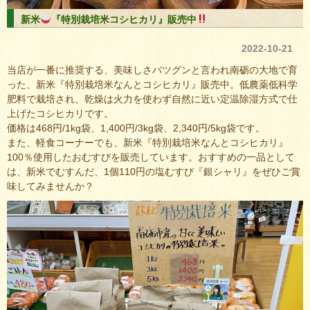
新米
『特別栽培米コシヒカリ』販売中
2022-10-21
当店が一番に推奨する、美味しさバツグンと言われ南砺の大地で育
った、新米『特別栽培米なんとコシヒカリ』販売中。低農薬低科学
肥料で栽培され、乾燥は火力を使わず自然に近い定温除湿方式で仕
上げたコシヒカリです。
価格は468円/1kg袋、1,400円/3kg袋、2,340円/5kg袋です。
また、軽食コーナーでも、新米『特別栽培米なんとコシヒカリ』
100％使用したおむすびを販売しています。おすすめの一品として
は、新米でむすんだ、1個110円の塩むすび『銀シャリ』をぜひご賞
味してみませんか？