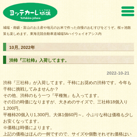
ヨッテカーレ城端
城端・南砺・富山のお土産や地元のお米で作った自慢のおむすびをどうぞ。桜ヶ池散
策も楽しめます。東海北陸自動車道城端SAハイウェイオアシス内
10月, 2022年
渋柿『三社柿』入荷してます。
2022-10-21
渋柿『三社柿』が入荷してます。干柿にお奨めの渋柿です。今年も
干柿に挑戦してみませんか？
その他、渋柿のもう一つ『平種無』も入ってます。
その日の時価になりますが、大きめのサイズで、三社柿18個入り
1,200円。
平種柿20個入り1,300円。大体1個60円～。小ぶりな柿は価格も少し
お安くなってます。
※価格は時価によります。
上記の価格はほんの一例ですので、サイズや個数それぞれ価格はい