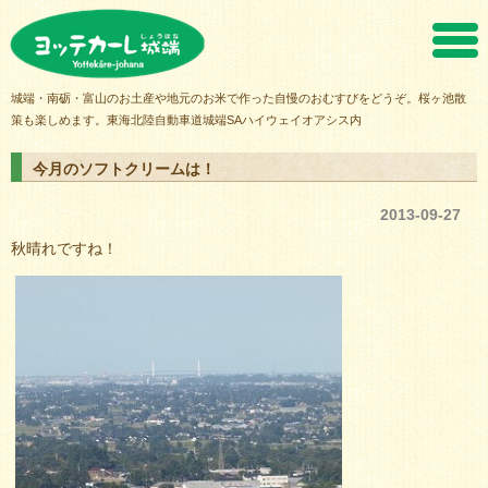
ヨッテカーレ城端
城端・南砺・富山のお土産や地元のお米で作った自慢のおむすびをどうぞ。桜ヶ池散
策も楽しめます。東海北陸自動車道城端SAハイウェイオアシス内
今月のソフトクリームは！
2013-09-27
秋晴れですね！