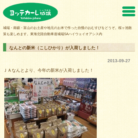
ヨッテカーレ城端
城端・南砺・富山のお土産や地元のお米で作った自慢のおむすびをどうぞ。桜ヶ池散
策も楽しめます。東海北陸自動車道城端SAハイウェイオアシス内
なんとの新米（こしひかり）が入荷しました！
2013-09-27
ＪＡなんとより、今年の新米が入荷しました！