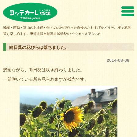
ヨッテカーレ城端
城端・南砺・富山のお土産や地元のお米で作った自慢のおむすびをどうぞ。桜ヶ池散
策も楽しめます。東海北陸自動車道城端SAハイウェイオアシス内
向日葵の花びらは落ちました。
2014-08-06
残念ながら、向日葵は咲き終わりました。
一部咲いている所も見られますが残念です。