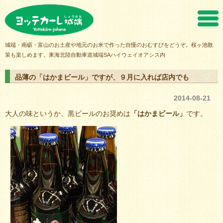
ヨッテカーレ城端
城端・南砺・富山のお土産や地元のお米で作った自慢のおむすびをどうぞ。桜ヶ池散
策も楽しめます。東海北陸自動車道城端SAハイウェイオアシス内
品薄の「はかまビール」ですが、９月に入れば店内でも
2014-08-21
大人の味というか、黒ビールのお奨めは
「はかまビール」
です。