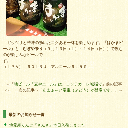
ガッツリと苦味の効いたコクある一杯を楽しめます。
「はかまビ
ール」
も
むぎや祭り
（９月１３日（土）・１４日（日））で飲む
のが楽しみなビールで
す
（ＩＰＡ） ６０ＩＢＵ アルコール６．５％
←「
地ビール「麦やエール」は、ヨッテカーレ城端で
」前の記事
へ 次の記事へ「
あまぁ～い竜宝（ぶどう）が登場です。
」→
最新のお知らせ一覧
地元産りんご『さんさ』本日入荷しました