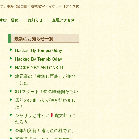
す。東海北陸自動車道城端SAハイウェイオアシス内
すび・軽食
お知らせ
交通アクセス
最新のお知らせ一覧
Hacked By Tempix 0day
Hacked By Tempix 0day
HACKED BY ANTONKILL
地元産の『種無し巨峰』が並び
ました！
8月スタート！旬の味覚勢ぞろい
店前のひまわりが咲き始めまし
た！
シャリッと甘～い
虎太郎（こ
たろう）
今年初入荷！地元産の桃です。