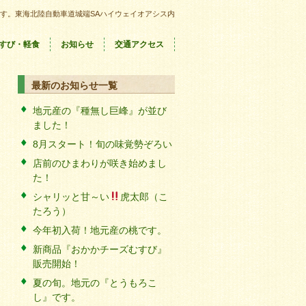
す。東海北陸自動車道城端SAハイウェイオアシス内
すび・軽食
お知らせ
交通アクセス
最新のお知らせ一覧
地元産の『種無し巨峰』が並び
ました！
8月スタート！旬の味覚勢ぞろい
店前のひまわりが咲き始めまし
た！
シャリッと甘～い
虎太郎（こ
たろう）
今年初入荷！地元産の桃です。
新商品『おかかチーズむすび』
販売開始！
夏の旬。地元の『とうもろこ
し』です。