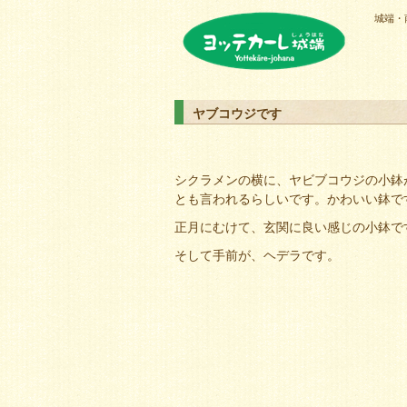
城端・
ヨッテカーレ城端
ヤブコウジです
シクラメンの横に、ヤビブコウジの小鉢
とも言われるらしいです。かわいい鉢で
正月にむけて、玄関に良い感じの小鉢で
そして手前が、ヘデラです。