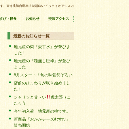
す。東海北陸自動車道城端SAハイウェイオアシス内
すび・軽食
お知らせ
交通アクセス
最新のお知らせ一覧
地元産の梨『愛甘水』が並びま
した！
地元産の『種無し巨峰』が並び
ました！
8月スタート！旬の味覚勢ぞろい
店前のひまわりが咲き始めまし
た！
シャリッと甘～い
虎太郎（こ
たろう）
今年初入荷！地元産の桃です。
新商品『おかかチーズむすび』
販売開始！