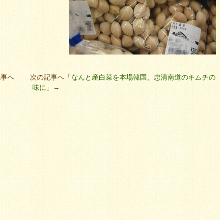
記事へ 次の記事へ「
なんと産白菜を本場韓国、忠清南道のキムチの
味に
」→