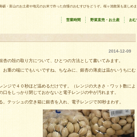
南砺・富山のお土産や地元のお米で作った自慢のおむすびをどうぞ。桜ヶ池散策も楽しめま
営業時間
野菜直売・お土産
おむ
2014-12-09
銀杏の殻の取り方について、ひとつの方法として書いてみます。
、お重の端にでもいいですね。ちなみに、銀杏の薄皮は温かいうちにむ
レンジで４０秒ほど温めるだけです。（レンジの大きさ・ワット数によ
の口をしっかり閉じておかないと電子レンジの中が汚れます。
る。テッシュの空き箱に銀杏を入れ、電子レンジで30秒まわす。