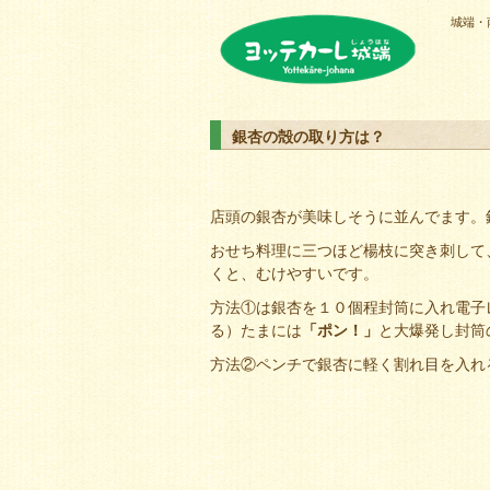
城端・
ヨッテカーレ城端
銀杏の殻の取り方は？
店頭の銀杏が美味しそうに並んでます。
おせち料理に三つほど楊枝に突き刺して
くと、むけやすいです。
方法①は銀杏を１０個程封筒に入れ電子
る）たまには
「ポン！」
と大爆発し封筒
方法②ペンチで銀杏に軽く割れ目を入れ