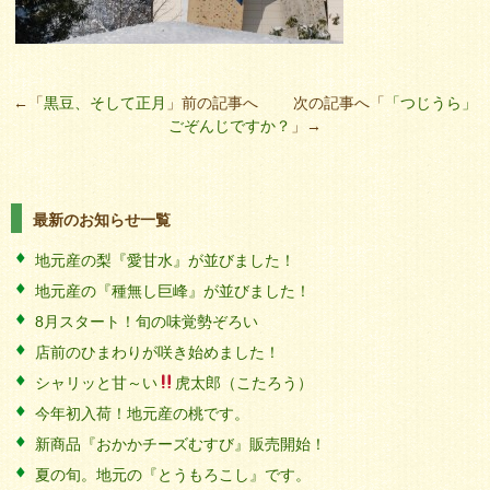
←「
黒豆、そして正月
」前の記事へ 次の記事へ「
「つじうら」
ごぞんじですか？
」→
最新のお知らせ一覧
地元産の梨『愛甘水』が並びました！
地元産の『種無し巨峰』が並びました！
8月スタート！旬の味覚勢ぞろい
店前のひまわりが咲き始めました！
シャリッと甘～い
虎太郎（こたろう）
今年初入荷！地元産の桃です。
新商品『おかかチーズむすび』販売開始！
夏の旬。地元の『とうもろこし』です。