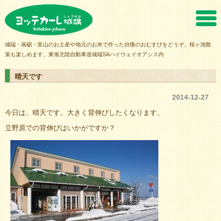
ヨッテカーレ城端
城端・南砺・富山のお土産や地元のお米で作った自慢のおむすびをどうぞ。桜ヶ池散
策も楽しめます。東海北陸自動車道城端SAハイウェイオアシス内
晴天です
2014-12-27
今日は、晴天です。大きく背伸びしたくなります。
立野原での背伸びはいかがですか？