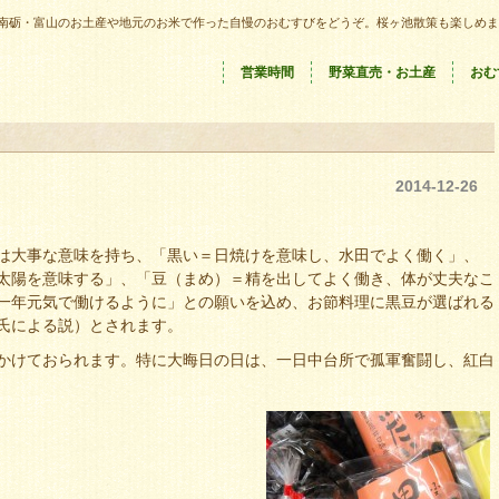
南砺・富山のお土産や地元のお米で作った自慢のおむすびをどうぞ。桜ヶ池散策も楽しめま
営業時間
野菜直売・お土産
おむ
2014-12-26
は大事な意味を持ち、「黒い＝日焼けを意味し、水田でよく働く」、
太陽を意味する」、「豆（まめ）＝精を出してよく働き、体が丈夫なこ
一年元気で働けるように」との願いを込め、お節料理に黒豆が選ばれる
氏による説）とされます。
かけておられます。特に大晦日の日は、一日中台所で孤軍奮闘し、紅白