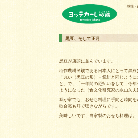
城端・
ヨッテカーレ城端
黒豆、そして正月
黒豆が店頭に並んでいます。
稲作農耕民族である日本人にとって黒豆
「丸い（黒豆の形）＝鏡餅と同じように
と」で、「一年間の厄払いをして、今年
ようになった（食文化研究家の永山久夫
我が家でも、おせち料理に手間と時間を
歌合戦も耳で聴きながらです。
美味しいです
、自家製のおせち料理は。