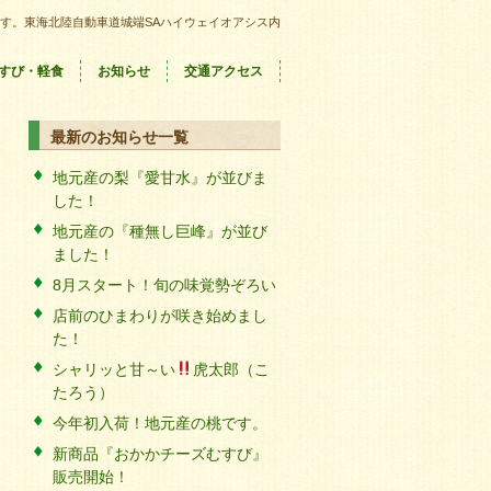
す。東海北陸自動車道城端SAハイウェイオアシス内
すび・軽食
お知らせ
交通アクセス
最新のお知らせ一覧
地元産の梨『愛甘水』が並びま
した！
地元産の『種無し巨峰』が並び
ました！
8月スタート！旬の味覚勢ぞろい
店前のひまわりが咲き始めまし
た！
シャリッと甘～い
虎太郎（こ
たろう）
今年初入荷！地元産の桃です。
新商品『おかかチーズむすび』
販売開始！