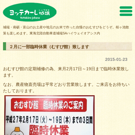
ヨッテカーレ城端
城端・南砺・富山のお土産や地元のお米で作った自慢のおむすびをどうぞ。桜ヶ池散
策も楽しめます。東海北陸自動車道城端SAハイウェイオアシス内
２月に一部臨時休業（むすび館）致します
2015-01-23
おむすび館の定期補修の為、来月2月17日～19日まで臨時休業致し
ます。
なお、農産物直売場は平常どおり営業致します。ご来店をお待ちい
たしております。