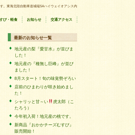
す。東海北陸自動車道城端SAハイウェイオアシス内
すび・軽食
お知らせ
交通アクセス
最新のお知らせ一覧
地元産の梨『愛甘水』が並びま
した！
地元産の『種無し巨峰』が並び
ました！
8月スタート！旬の味覚勢ぞろい
店前のひまわりが咲き始めまし
た！
シャリッと甘～い
虎太郎（こ
たろう）
今年初入荷！地元産の桃です。
新商品『おかかチーズむすび』
販売開始！