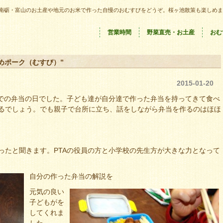
南砺・富山のお土産や地元のお米で作った自慢のおむすびをどうぞ。桜ヶ池散策も楽しめま
営業時間
野菜直売・お土産
おむ
めポーク（むすび）”
2015-01-20
生での弁当の日でした。子ども達が自分達で作った弁当を持ってきて食べ
るでしょう。でも親子で台所に立ち、話をしながら弁当を作るのはほほ
ったと聞きます。PTAの役員の方と小学校の先生方が大きな力となって
自分の作った弁当の解説を
元気の良い
子どもがを
してくれま