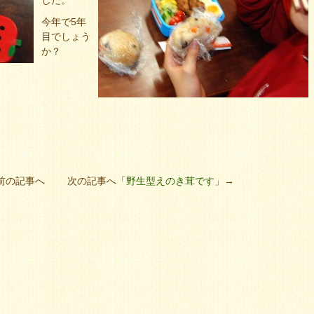
した。
今年で5年
目でしょう
か？
前の記事へ 次の記事へ「
野生型えのき茸です
」→