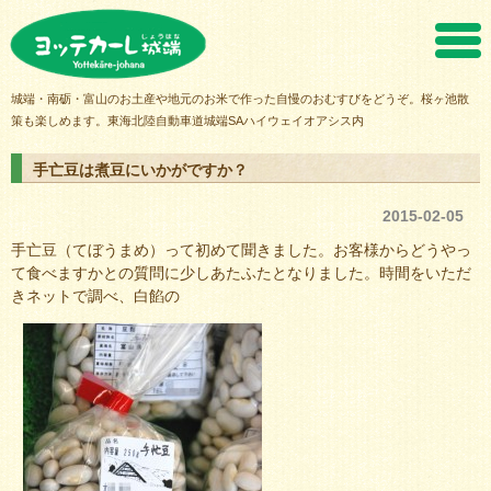
ヨッテカーレ城端
城端・南砺・富山のお土産や地元のお米で作った自慢のおむすびをどうぞ。桜ヶ池散
策も楽しめます。東海北陸自動車道城端SAハイウェイオアシス内
手亡豆は煮豆にいかがですか？
2015-02-05
手亡豆（てぼうまめ）って初めて聞きました。お客様からどうやっ
て食べますかとの質問に少しあたふたとなりました。時間をいただ
きネットで調べ、白餡の