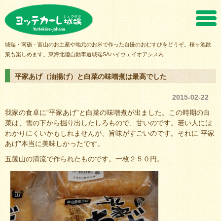
ヨッテカーレ城端
城端・南砺・富山のお土産や地元のお米で作った自慢のおむすびをどうぞ。桜ヶ池散
策も楽しめます。東海北陸自動車道城端SAハイウェイオアシス内
平家あげ（油揚げ）と白菜の味噌煮は最高でした
2015-02-22
我家の食卓に”平家あげ”と白菜の味噌煮が出ました。この時期の白
菜は、雪の下から掘り出したしろもので、甘いのです。若い人には
わかりにくいかもしれませんが、旨味がすごいのです。それに”平家
あげ”本当に美味しかったです。
五箇山の清流で作られたものです。一枚２５０円。