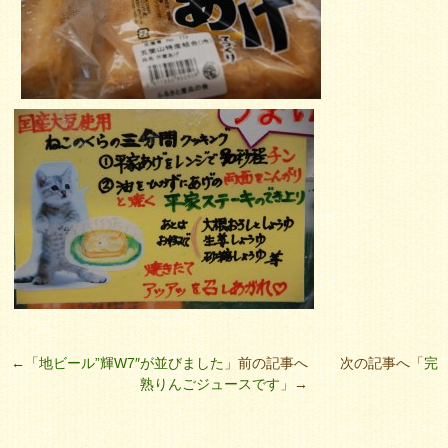
←「
地ビール”輝W7″が並びました
」前の記事へ 次の記事へ「
完
熟りんごジュースです
」→