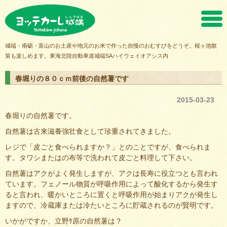
ヨッテカーレ城端
城端・南砺・富山のお土産や地元のお米で作った自慢のおむすびをどうぞ。桜ヶ池散
策も楽しめます。東海北陸自動車道城端SAハイウェイオアシス内
春堀りの８０ｃｍ前後の自然薯です
2015-03-23
春堀りの自然薯です。
自然薯は古来滋養強壮食として珍重されてきました。
レジで「皮ごと食べられますか？」とのことですが、食べられま
す。タワシまたはの布等で洗われて皮ごと料理して下さい。
自然薯はアクがよく発生しますが、アクは長寿に役立つとも言われ
ています。フェノール物質が呼吸作用によって酸化するから発生す
ると言われ、暖かいところに置くと呼吸作用が始まりアクが発生し
ますので、冷蔵庫または冷たいところに貯蔵されるのが賢明です。
いかがですか、立野ｹ原の自然薯は？