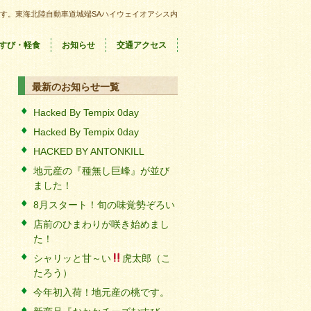
す。東海北陸自動車道城端SAハイウェイオアシス内
すび・軽食
お知らせ
交通アクセス
最新のお知らせ一覧
Hacked By Tempix 0day
Hacked By Tempix 0day
HACKED BY ANTONKILL
地元産の『種無し巨峰』が並び
ました！
8月スタート！旬の味覚勢ぞろい
店前のひまわりが咲き始めまし
た！
シャリッと甘～い
虎太郎（こ
たろう）
今年初入荷！地元産の桃です。