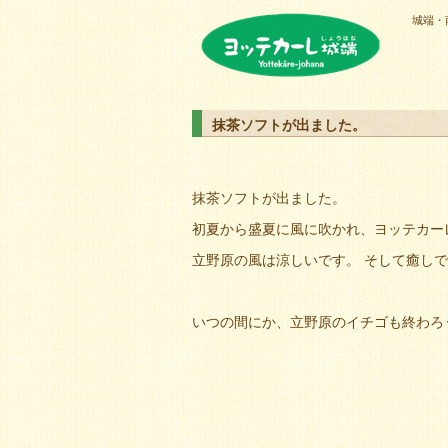
城端・
ヨッテカーレ城端
抹茶ソフトが出ました。
抹茶ソフトが出ました。
初夏から盛夏に風に吹かれ、ヨッテカー
立野原の風は涼しいです。 そして癒し
いつの間にか、立野原のイチゴも終わろ