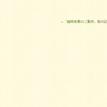
←「
臨時休業のご案内
」前の