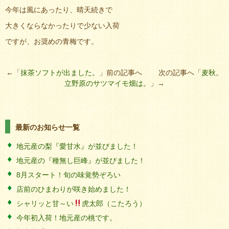
今年は風にあったり、晴天続きで
大きくならなかったりで少ない入荷
ですが、お奨めの青梅です。
←「
抹茶ソフトが出ました。
」前の記事へ 次の記事へ「
麦秋。
立野原のサツマイモ畑は。
」→
最新のお知らせ一覧
地元産の梨『愛甘水』が並びました！
地元産の『種無し巨峰』が並びました！
8月スタート！旬の味覚勢ぞろい
店前のひまわりが咲き始めました！
シャリッと甘～い
虎太郎（こたろう）
今年初入荷！地元産の桃です。