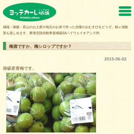
ヨッテカーレ城端
城端・南砺・富山のお土産や地元のお米で作った自慢のおむすびをどうぞ。桜ヶ池散
策も楽しめます。東海北陸自動車道城端SAハイウェイオアシス内
梅酒ですか、梅シロップですか？
2015-06-02
南砺産青梅です。