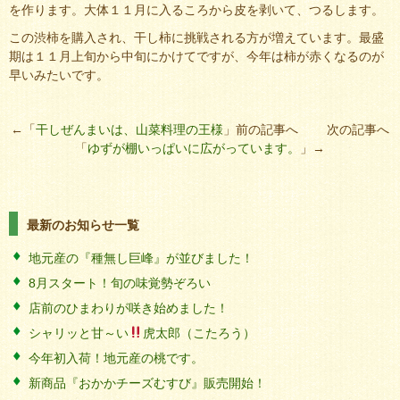
を作ります。大体１１月に入るころから皮を剥いて、つるします。
この渋柿を購入され、干し柿に挑戦される方が増えています。最盛
期は１１月上旬から中旬にかけてですが、今年は柿が赤くなるのが
早いみたいです。
←「
干しぜんまいは、山菜料理の王様
」前の記事へ 次の記事へ
「
ゆずが棚いっぱいに広がっています。
」→
最新のお知らせ一覧
地元産の『種無し巨峰』が並びました！
8月スタート！旬の味覚勢ぞろい
店前のひまわりが咲き始めました！
シャリッと甘～い
虎太郎（こたろう）
今年初入荷！地元産の桃です。
新商品『おかかチーズむすび』販売開始！