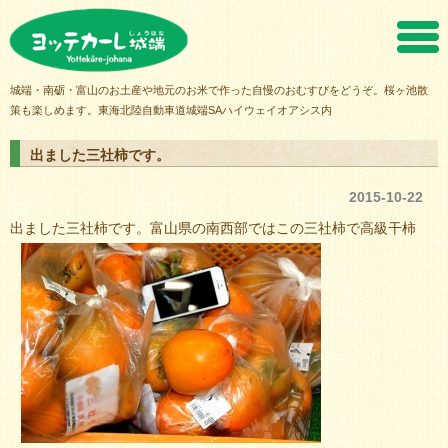
ヨッテカーレ城端
城端・南砺・富山のお土産や地元のお米で作った自慢のおむすびをどうぞ。桜ヶ池散
策も楽しめます。東海北陸自動車道城端SAハイウェイオアシス内
出ました三社柿です。
2015-10-22
出ました三社柿です。富山県の南西部ではこの三社柿で高級干柿