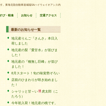
す。東海北陸自動車道城端SAハイウェイオアシス内
すび・軽食
お知らせ
交通アクセス
最新のお知らせ一覧
地元産りんご『さんさ』本日入
荷しました
地元産の梨『愛甘水』が並びま
した！
地元産の『種無し巨峰』が並び
ました！
8月スタート！旬の味覚勢ぞろい
店前のひまわりが咲き始めまし
た！
シャリッと甘～い
虎太郎（こ
たろう）
今年初入荷！地元産の桃です。