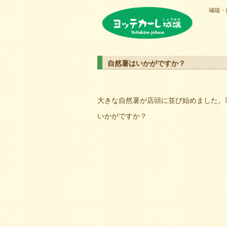
城端・
ヨッテカーレ城端
自然薯はいかがですか？
大きな自然薯が店頭に並び始めました。
いかがですか？