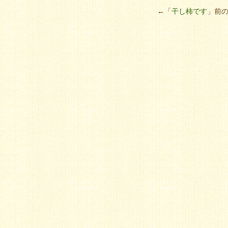
←「
干し柿です
」前