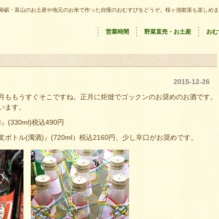
南砺・富山のお土産や地元のお米で作った自慢のおむすびをどうぞ。桜ヶ池散策も楽しめま
営業時間
野菜直売・お土産
おむ
2015-12-26
月ももうすぐそこですね。正月に炬燵でゴックンのお奨めのお酒です。
います。
I』(330ml)税込490円
ル(濁酒)』(720ml）税込2160円、少し辛口がお奨めです。