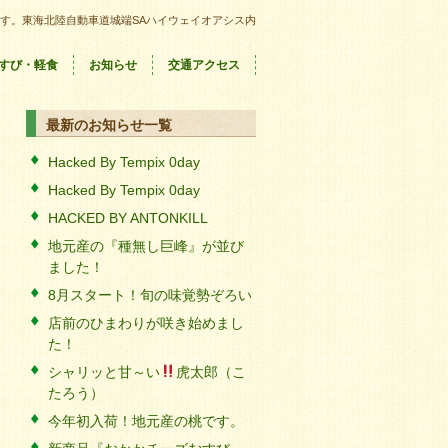
す。東海北陸自動車道城端SAハイウェイオアシス内
すび・軽食
お知らせ
交通アクセス
最新のお知らせ一覧
Hacked By Tempix 0day
Hacked By Tempix 0day
HACKED BY ANTONKILL
地元産の『種無し巨峰』が並び
ました！
8月スタート！旬の味覚勢ぞろい
店前のひまわりが咲き始めまし
た！
シャリッと甘～い
虎太郎（こ
たろう）
今年初入荷！地元産の桃です。