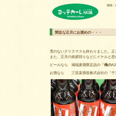
城端・
ヨッテカーレ城端
間近な正月にお奨めの・・・
雪のないクリスマスも終わりました。正
また、正月の挨拶回りなどにイケルと思
ビールなら 城端麦酒限定品の『
俺の
AJ
お酒なら 三笑楽酒造株式会社の『干支ボト