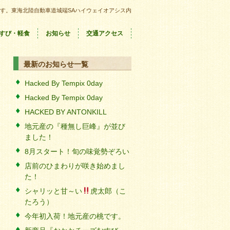
す。東海北陸自動車道城端SAハイウェイオアシス内
すび・軽食
お知らせ
交通アクセス
最新のお知らせ一覧
Hacked By Tempix 0day
Hacked By Tempix 0day
HACKED BY ANTONKILL
地元産の『種無し巨峰』が並び
ました！
8月スタート！旬の味覚勢ぞろい
店前のひまわりが咲き始めまし
た！
シャリッと甘～い
虎太郎（こ
たろう）
今年初入荷！地元産の桃です。