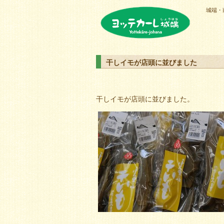
城端・
ヨッテカーレ城端
干しイモが店頭に並びました
干しイモが店頭に並びました。