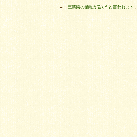
←「
三笑楽の酒粕が旨い!!と言われます