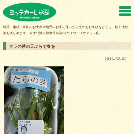
ヨッテカーレ城端
城端・南砺・富山のお土産や地元のお米で作った自慢のおむすびをどうぞ。桜ヶ池散
策も楽しめます。東海北陸自動車道城端SAハイウェイオアシス内
タラの芽の天ぷらで春を
2016-02-02