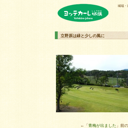
城端・
ヨッテカーレ城端
立野原は緑と少しの風に
←「
青梅が出ました
」前