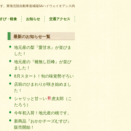
す。東海北陸自動車道城端SAハイウェイオアシス内
すび・軽食
お知らせ
交通アクセス
最新のお知らせ一覧
地元産の梨『愛甘水』が並びま
した！
地元産の『種無し巨峰』が並び
ました！
8月スタート！旬の味覚勢ぞろい
店前のひまわりが咲き始めまし
た！
シャリッと甘～い
虎太郎（こ
たろう）
今年初入荷！地元産の桃です。
新商品『おかかチーズむすび』
販売開始！