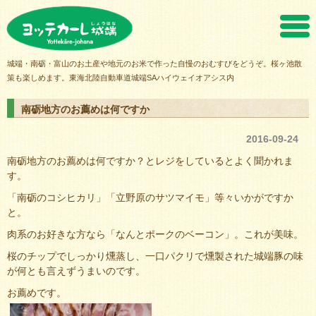
ヨッテカーレ城端
城端・南砺・富山のお土産や地元のお米で作った自慢のおむすびをどうぞ。桜ヶ池散
策も楽しめます。東海北陸自動車道城端SAハイウェイオアシス内
南砺地方のお薦めは何ですか
2016-09-24
南砺地方のお薦めは何ですか？とレジをしているとよく聞かれま
す。
「南砺のコシヒカリ」「立野原のサツマイモ」等々いかがですか
と。
肉系のお好きな方なら「なんとポークのベーコン」。これが美味。
桜のチップでしっかり燻蒸し、一口パクリで燻製された城端豚の味
が何とも言えずうまいのです。
お薦めです。