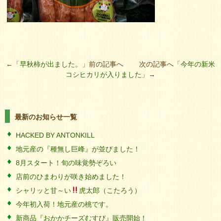
←「
早秋柿が出ました。
」前の記事へ 次の記事へ「
今年の新米
コシヒカリが入りました
」→
最新のお知らせ一覧
HACKED BY ANTONKILL
地元産の『種無し巨峰』が並びました！
8月スタート！旬の味覚勢ぞろい
店前のひまわりが咲き始めました！
シャリッと甘～い
虎太郎（こたろう）
今年初入荷！地元産の桃です。
新商品『おかかチーズむすび』販売開始！