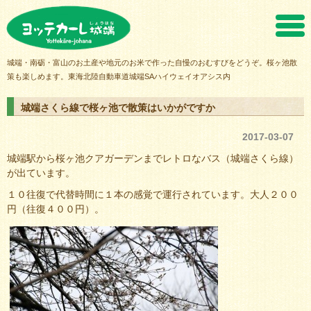
ヨッテカーレ城端
城端・南砺・富山のお土産や地元のお米で作った自慢のおむすびをどうぞ。桜ヶ池散
策も楽しめます。東海北陸自動車道城端SAハイウェイオアシス内
城端さくら線で桜ヶ池で散策はいかがですか
2017-03-07
城端駅から桜ヶ池クアガーデンまでレトロなバス（城端さくら線）
が出ています。
１０往復で代替時間に１本の感覚で運行されています。大人２００
円（往復４００円）。