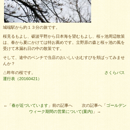
城端駅から約１３分の旅です。
桜見るもよし、砺波平野から日本海を望むもよし、桜ヶ池周辺散策
は、春から夏にかけては特お薦めです。立野原の森と桜ヶ池の風を
受けて木漏れ日の中の散策です。
そして、途中のベンチで当店のおいしいおむすびを頬ばってみませ
んか？
△昨年の桜です。
さくらバス
運行表（20160421）
←「
春が近づいています
」前の記事へ 次の記事へ「
ゴールデン
ウィーク期間の営業について(案内)
」→