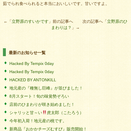
茹でられ食べられると本当においしいです。甘いですよ。
←「
立野原のすいかです
」前の記事へ 次の記事へ「
立野原のひ
まわりは？
」→
最新のお知らせ一覧
Hacked By Tempix 0day
Hacked By Tempix 0day
HACKED BY ANTONKILL
地元産の『種無し巨峰』が並びました！
8月スタート！旬の味覚勢ぞろい
店前のひまわりが咲き始めました！
シャリッと甘～い
虎太郎（こたろう）
今年初入荷！地元産の桃です。
新商品『おかかチーズむすび』販売開始！