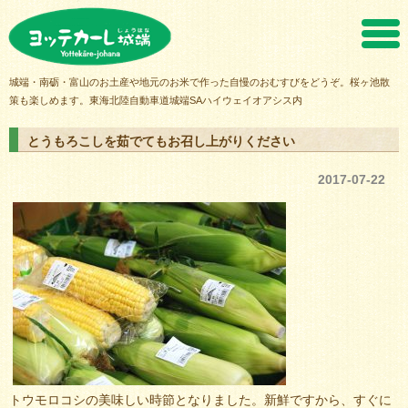
ヨッテカーレ城端
城端・南砺・富山のお土産や地元のお米で作った自慢のおむすびをどうぞ。桜ヶ池散
策も楽しめます。東海北陸自動車道城端SAハイウェイオアシス内
とうもろこしを茹でてもお召し上がりください
2017-07-22
トウモロコシの美味しい時節となりました。新鮮ですから、すぐに