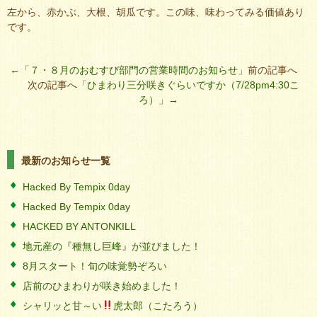
左から、赤かぶ、大根、胡瓜です。この味、味わってみる価値あり
です。
←「
７・８月のおむすび部門の営業時間のお知らせ
」前の記事へ
次の記事へ「
ひまわり三分咲きぐらいですか（7/28pm4:30こ
ろ）
」→
最新のお知らせ一覧
Hacked By Tempix 0day
Hacked By Tempix 0day
HACKED BY ANTONKILL
地元産の『種無し巨峰』が並びました！
8月スタート！旬の味覚勢ぞろい
店前のひまわりが咲き始めました！
シャリッと甘～い
虎太郎（こたろう）