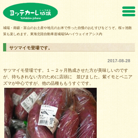
ヨッテカーレ城端
城端・南砺・富山のお土産や地元のお米で作った自慢のおむすびをどうぞ。桜ヶ池散
策も楽しめます。東海北陸自動車道城端SAハイウェイオアシス内
サツマイモ登場です。
2017-08-28
サツマイモ登場です。１～２ヶ月熟成させた方が美味しいのです
が、待ちきれない方のために店頭に 並びました。紫イモとベニア
ズマが中心ですが、他の品種ももうすぐです。