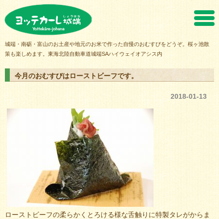
ヨッテカーレ城端
城端・南砺・富山のお土産や地元のお米で作った自慢のおむすびをどうぞ。桜ヶ池散
策も楽しめます。東海北陸自動車道城端SAハイウェイオアシス内
今月のおむすびはローストビーフです。
2018-01-13
ローストビーフの柔らかくとろける様な舌触りに特製タレがからま