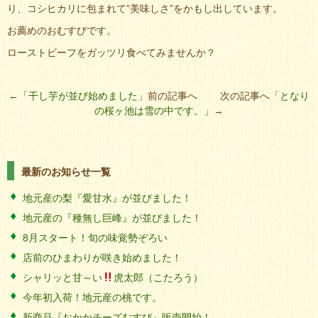
り、コシヒカリに包まれて”美味しさ”をかもし出しています。
お薦めのおむすびです。
ローストビーフをガッツリ食べてみませんか？
←「
干し芋が並び始めました
」前の記事へ 次の記事へ「
となり
の桜ヶ池は雪の中です。
」→
最新のお知らせ一覧
地元産の梨『愛甘水』が並びました！
地元産の『種無し巨峰』が並びました！
8月スタート！旬の味覚勢ぞろい
店前のひまわりが咲き始めました！
シャリッと甘～い
虎太郎（こたろう）
今年初入荷！地元産の桃です。
新商品『おかかチーズむすび』販売開始！