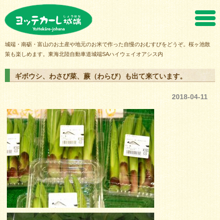
ヨッテカーレ城端
城端・南砺・富山のお土産や地元のお米で作った自慢のおむすびをどうぞ。桜ヶ池散
策も楽しめます。東海北陸自動車道城端SAハイウェイオアシス内
ギボウシ、わさび菜、蕨（わらび）も出て来ています。
2018-04-11