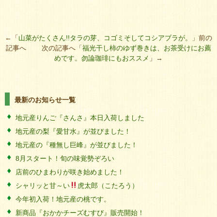
←「
山菜がたくさん!!タラの芽、コゴミそしてコシアブラが。
」前の
記事へ 次の記事へ「
福光干し柿のゆず巻きは、お茶受けにお薦
めです。勿論珈琲にもおススメ
」→
最新のお知らせ一覧
地元産りんご『さんさ』本日入荷しました
地元産の梨『愛甘水』が並びました！
地元産の『種無し巨峰』が並びました！
8月スタート！旬の味覚勢ぞろい
店前のひまわりが咲き始めました！
シャリッと甘～い
虎太郎（こたろう）
今年初入荷！地元産の桃です。
新商品『おかかチーズむすび』販売開始！