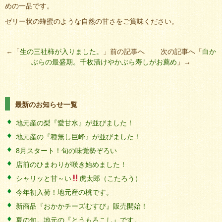
めの一品です。
ゼリー状の蜂蜜のような自然の甘さをご賞味ください。
←「
生の三社柿が入りました。
」前の記事へ 次の記事へ「
白か
ぶらの最盛期。千枚漬けやかぶら寿しがお薦め
」→
最新のお知らせ一覧
地元産の梨『愛甘水』が並びました！
地元産の『種無し巨峰』が並びました！
8月スタート！旬の味覚勢ぞろい
店前のひまわりが咲き始めました！
シャリッと甘～い
虎太郎（こたろう）
今年初入荷！地元産の桃です。
新商品『おかかチーズむすび』販売開始！
夏の旬。地元の『とうもろこし』です。