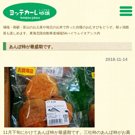
ヨッテカーレ城端
城端・南砺・富山のお土産や地元のお米で作った自慢のおむすびをどうぞ。桜ヶ池散
策も楽しめます。東海北陸自動車道城端SAハイウェイオアシス内
あんぽ柿が最盛期です。
2018-11-14
11月下旬にかけてあんぽ柿が最盛期です。三社柿のあんぽ柿がお薦