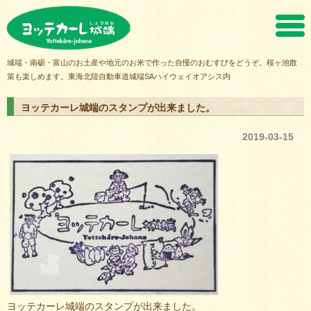
ヨッテカーレ城端
城端・南砺・富山のお土産や地元のお米で作った自慢のおむすびをどうぞ。桜ヶ池散
策も楽しめます。東海北陸自動車道城端SAハイウェイオアシス内
ヨッテカーレ城端のスタンプが出来ました。
2019-03-15
ヨッテカーレ城端のスタンプが出来ました。