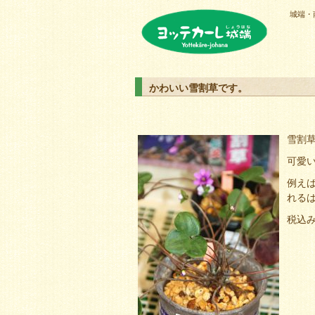
城端・
ヨッテカーレ城端
かわいい雪割草です。
雪割
可愛
例え
れる
税込