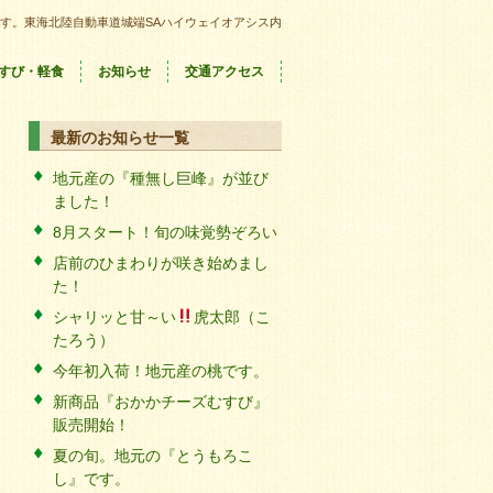
す。東海北陸自動車道城端SAハイウェイオアシス内
すび・軽食
お知らせ
交通アクセス
最新のお知らせ一覧
地元産の『種無し巨峰』が並び
ました！
8月スタート！旬の味覚勢ぞろい
店前のひまわりが咲き始めまし
た！
シャリッと甘～い
虎太郎（こ
たろう）
今年初入荷！地元産の桃です。
新商品『おかかチーズむすび』
販売開始！
夏の旬。地元の『とうもろこ
し』です。