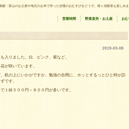
南砺・富山のお土産や地元のお米で作った自慢のおむすびをどうぞ。桜ヶ池散策も楽しめま
営業時間
野菜直売・お土産
おむ
2019-03-08
草も入りました。白、ピンク、紫など。
い花が咲いています。
ば、机の上にいかがですか。勉強の合間に、ホッとするっとひと時が訪
はずです。
みで１鉢５００円～８００円が多いです。