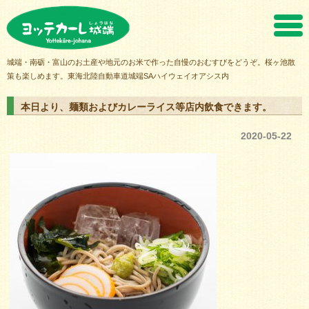
ヨッテカーレ城端
城端・南砺・富山のお土産や地元のお米で作った自慢のおむすびをどうぞ。桜ヶ池散
策も楽しめます。東海北陸自動車道城端SAハイウェイオアシス内
本日より、麺類およびカレーライス等店内飲食できます。
2020-05-22