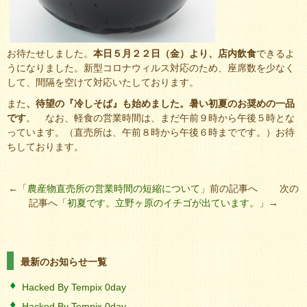
お待たせしました。
本日５月２２日（金）より、店内飲食
できるよ
うになりました。新型コロナウィルス対応のため、座席数を少なく
して、間隔を空けて対応いたしております。
また
、待望の『冷しそば』も始めました。暑い初夏のお奨めの一品
です
。 なお、軽食の営業時間は、まだ午前９時から午後５時とな
っています。（直売所は、午前８時から午後６時までです。）お待
ちしております。
←「
農産物直売所の営業時間の短縮について
」前の記事へ 次の
記事へ「
初夏です。立野ヶ原のイチゴが出ています。
」→
最新のお知らせ一覧
Hacked By Tempix 0day
Hacked By Tempix 0day