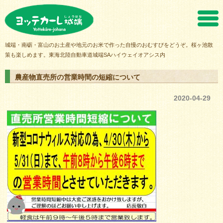
ヨッテカーレ城端
城端・南砺・富山のお土産や地元のお米で作った自慢のおむすびをどうぞ。桜ヶ池散
策も楽しめます。東海北陸自動車道城端SAハイウェイオアシス内
農産物直売所の営業時間の短縮について
2020-04-29