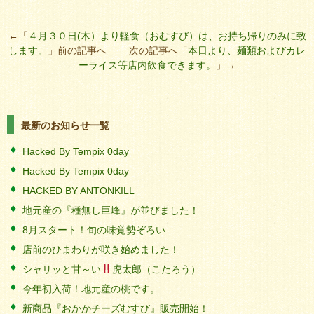
←「
４月３０日(木）より軽食（おむすび）は、お持ち帰りのみに致
します。
」前の記事へ 次の記事へ「
本日より、麺類およびカレ
ーライス等店内飲食できます。
」→
最新のお知らせ一覧
Hacked By Tempix 0day
Hacked By Tempix 0day
HACKED BY ANTONKILL
地元産の『種無し巨峰』が並びました！
8月スタート！旬の味覚勢ぞろい
店前のひまわりが咲き始めました！
シャリッと甘～い
虎太郎（こたろう）
今年初入荷！地元産の桃です。
新商品『おかかチーズむすび』販売開始！