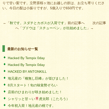
りで甘い梨です。立野原桜ヶ池にお越しの折は、お立ち寄りくださ
い。今日の梨は小振りですが、5個入りで650円です。
←「
秋です。スダチとカボスが入荷です
」前の記事へ 次の記事
へ「
ブドウは「スチューベン」が出始めました
」→
最新のお知らせ一覧
Hacked By Tempix 0day
Hacked By Tempix 0day
HACKED BY ANTONKILL
地元産の『種無し巨峰』が並びました！
8月スタート！旬の味覚勢ぞろい
店前のひまわりが咲き始めました！
シャリッと甘～い
虎太郎（こたろう）
今年初入荷！地元産の桃です。