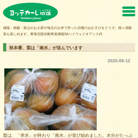
ヨッテカーレ城端
城端・南砺・富山のお土産や地元のお米で作った自慢のおむすびをどうぞ。桜ヶ池散
策も楽しめます。東海北陸自動車道城端SAハイウェイオアシス内
秋本番、梨は「南水」が並んでいます
2020-09-12
梨は、「幸水」が終わり「南水」が並び始めました。水分がたっぷ