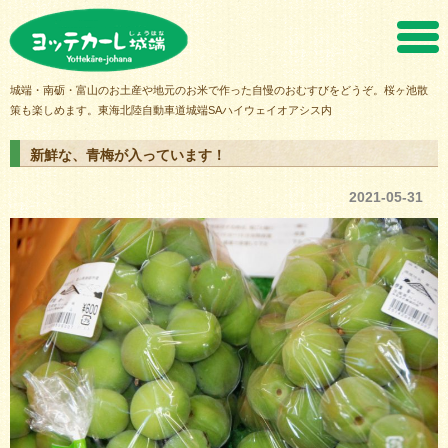
ヨッテカーレ城端
城端・南砺・富山のお土産や地元のお米で作った自慢のおむすびをどうぞ。桜ヶ池散
策も楽しめます。東海北陸自動車道城端SAハイウェイオアシス内
新鮮な、青梅が入っています！
2021-05-31