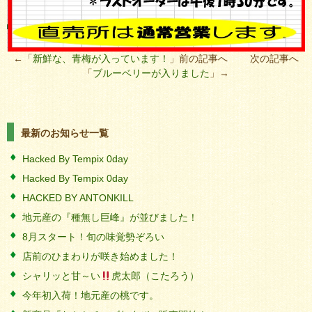
←「
新鮮な、青梅が入っています！
」前の記事へ 次の記事へ
「
ブルーベリーが入りました
」→
最新のお知らせ一覧
Hacked By Tempix 0day
Hacked By Tempix 0day
HACKED BY ANTONKILL
地元産の『種無し巨峰』が並びました！
8月スタート！旬の味覚勢ぞろい
店前のひまわりが咲き始めました！
シャリッと甘～い
虎太郎（こたろう）
今年初入荷！地元産の桃です。