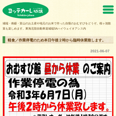
ヨッテカーレ城端
城端・南砺・富山のお土産や地元のお米で作った自慢のおむすびをどうぞ。桜ヶ池散
策も楽しめます。東海北陸自動車道城端SAハイウェイオアシス内
軽食／作業停電のため本日午後２時から臨時休業致します。
2021-06-07