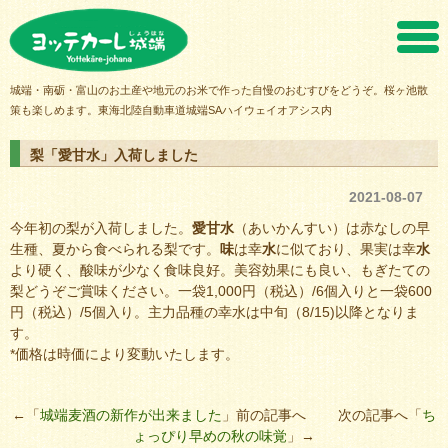
ヨッテカーレ城端
城端・南砺・富山のお土産や地元のお米で作った自慢のおむすびをどうぞ。桜ヶ池散
策も楽しめます。東海北陸自動車道城端SAハイウェイオアシス内
梨「愛甘水」入荷しました
2021-08-07
今年初の梨が入荷しました。
愛甘水
（あいかんすい）は赤なしの早
生種、夏から食べられる梨です。
味
は幸
水
に似ており、果実は幸
水
より硬く、酸味が少なく食味良好。美容効果にも良い、もぎたての
梨どうぞご賞味ください。一袋1,000円（税込）/6個入りと一袋600
円（税込）/5個入り。主力品種の幸水は中旬（8/15)以降となりま
す。
*価格は時価により変動いたします。
←「
城端麦酒の新作が出来ました
」前の記事へ 次の記事へ「
ち
ょっぴり早めの秋の味覚
」→