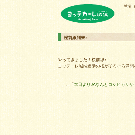
城端・
ヨッテカーレ城端
桜前線到来♪
やってきました！桜前線♪
ヨッテーレ城端近隣の桜がそろそろ満開
←「
本日よりJAなんとコシヒカリが