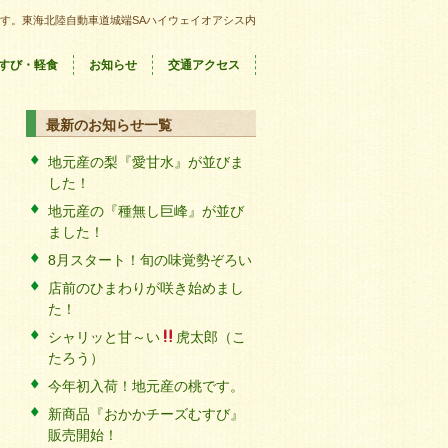
す。東海北陸自動車道城端SAハイウェイオアシス内
すび・軽食
お知らせ
交通アクセス
最新のお知らせ一覧
地元産の梨『愛甘水』が並びま
した！
地元産の『種無し巨峰』が並び
ました！
8月スタート！旬の味覚勢ぞろい
店前のひまわりが咲き始めまし
た！
シャリッと甘～い
虎太郎（こ
たろう）
今年初入荷！地元産の桃です。
新商品『おかかチーズむすび』
販売開始！