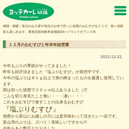
ヨッテカーレ城端
城端・南砺・富山のお土産や地元のお米で作った自慢のおむすびをどうぞ。桜ヶ池散
策も楽しめます。東海北陸自動車道城端SAハイウェイオアシス内
１２月のおむすびと年末年始営業
2012-12-21
今年もぶりの季節がやってきました！
昨年も好評頂きました『塩ぶりむすび』が発売中です。
今年の塩ぶりは８ｋｇ以上で身の締まったものを厳選し使用してい
ます。
胴は切った状態で２０ｃｍ以上ありました（汗
こんな切り身見たこと無い・・・凄い・・・
これをおむすびで食すことの出来るおむすび
『塩ぶりむすび』
他県から富山にお越しの方には是非味わって頂きたい一品です。
富山湾のぶりは、ズバリ！美味しいですから!!!
今年もあと数日となりました。