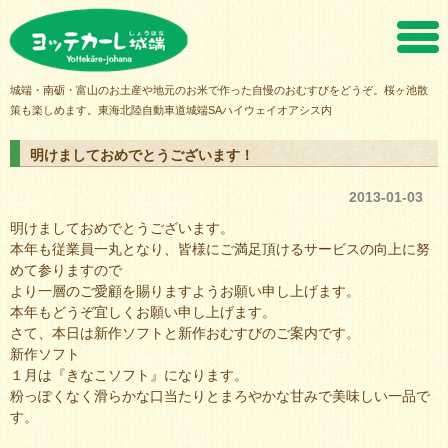
ヨッテカーレ城端
城端・南砺・富山のお土産や地元のお米で作った自慢のおむすびをどうぞ。桜ヶ池散
策も楽しめます。東海北陸自動車道城端SAハイウェイオアシス内
明けましておめでとうございます！
2013-01-03
明けましておめでとうございます。
本年も従業員一丸となり、皆様にご満足頂けるサービスの向上に努
めて参りますので
より一層のご愛顧を賜りますようお願い申し上げます。
本年もどうぞ宜しくお願い申し上げます。
さて、本日は新作ソフトと新作おむすびのご案内です。
新作ソフト
１月は『きなこソフト』になります。
粉っぽくなく滑らかな口当たりとまろやかな甘みで美味しい一品で
す。