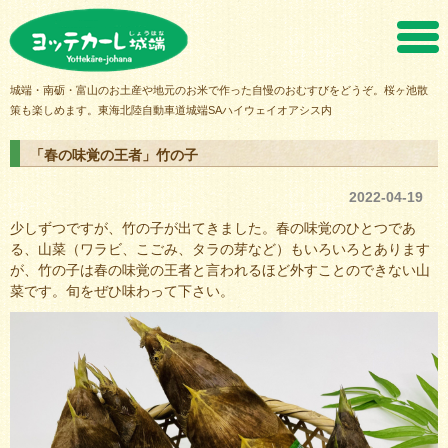
ヨッテカーレ城端
城端・南砺・富山のお土産や地元のお米で作った自慢のおむすびをどうぞ。桜ヶ池散
策も楽しめます。東海北陸自動車道城端SAハイウェイオアシス内
「春の味覚の王者」竹の子
2022-04-19
少しずつですが、竹の子が出てきました。春の味覚のひとつであ
る、山菜（ワラビ、こごみ、タラの芽など）もいろいろとあります
が、竹の子は春の味覚の王者と言われるほど外すことのできない山
菜です。旬をぜひ味わって下さい。