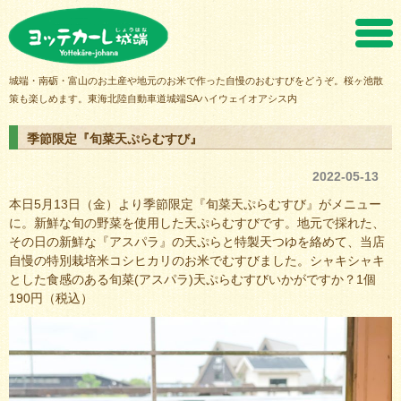
ヨッテカーレ城端
城端・南砺・富山のお土産や地元のお米で作った自慢のおむすびをどうぞ。桜ヶ池散
策も楽しめます。東海北陸自動車道城端SAハイウェイオアシス内
季節限定『旬菜天ぷらむすび』
2022-05-13
本日5月13日（金）より季節限定『旬菜天ぷらむすび』がメニュー
に。新鮮な旬の野菜を使用した天ぷらむすびです。地元で採れた、
その日の新鮮な『アスパラ』の天ぷらと特製天つゆを絡めて、当店
自慢の特別栽培米コシヒカリのお米でむすびました。シャキシャキ
とした食感のある旬菜(アスパラ)天ぷらむすびいかがですか？1個
190円（税込）