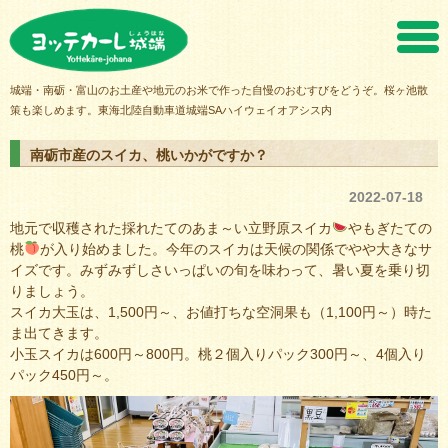
ヨッテカーレ城端
城端・南砺・富山のお土産や地元のお米で作った自慢のおむすびをどうぞ。桜ヶ池散
策も楽しめます。東海北陸自動車道城端SAハイウェイオアシス内
南砺市産のスイカ、桃いかがですか？
2022-07-18
地元で収穫された採れたてのあま～い立野原スイカ
やもぎたての
桃
が入り始めました。今年のスイカは天候の関係でやや大きなサ
イズです。みずみずしさいっぱいの旬を味わって、暑い夏を乗り切
りましょう。
スイカ大玉は、1,500円～、お値打ちな空洞果も（1,100円～）時た
ま出てきます。
小玉スイカは600円～800円。桃２個入りパック300円～、4個入り
パック450円～。